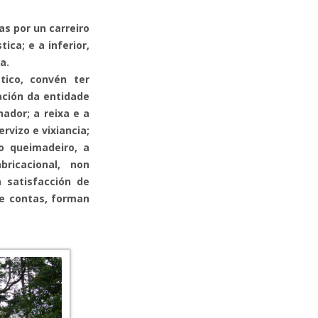
s por un carreiro
ica; e a inferior,
a.
tico, convén ter
ación da entidade
ador; a reixa e a
rvizo e vixiancia;
 o queimadeiro, a
ricacional, non
a satisfacción de
de contas, forman