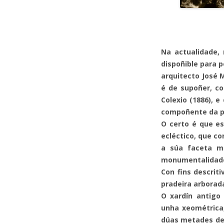
MONUMENTO
Na actualidade,
P
dispoñible para p
arquitecto José 
P
é de supoñer, co
P
Colexio (1886), 
compoñente da pl
P
O certo é que es
ecléctico, que c
P
a súa faceta má
P
monumentalidad
Con fins descrit
P
pradeira arborad
O xardín antigo 
P
unha xeométrica,
dúas metades de 