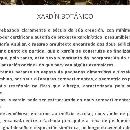
SUBVENCIÓN PROGRAMA FO200
UNIVERSIDADES 2024
CORUÑA 2022
CONVENIO CONSELLERÍA DE
2025
DEPUTACIÓN PROVINCIAL DA
EMPRESAS 2025
CULTURA, LINGUA E XUVENTUDE
CONVENIO CONSELLERÍA DE
XARDÍN BOTÁNICO
CORUÑA 2023
AXUDAS A CENTROS MUSEÍSTICOS
2026
CULTURA, EDUCACIÓN,
EMPRESAS 2026
2025 – PROCEDEMENTO CT110C –
FORMACIÓN PROFESIONAL E
AXUDAS A CENTROS MUSEÍSTICOS
 rebasado claramente o século da súa creación, con míni
CONSELLERÍA DE CULTURA
ARTICULARES 2019
UNIVERSIDADES 2024
2026 – PROCEDEMENTO CT110C –
oder certificar a autoría do proxecto xardinístico (presumibl
SUBVENCIÓNS PROGRAMAS
CONSELLERÍA DE CULTURA
María Aguilar, o mesmo arquitecto encargado dos dous edifici
ARTICULARES 2020
AXUDAS A CENTROS MUSEÍSTICOS
FO204 E FO215 DEPUTACIÓN
mo punto de partida, que o xardín se construíse ao finalizar
– PROCEDEMENTO CT110C –
SUBVENCIÓN PROGRAMA FO215
ARTICULARES 2021
PROVINCIAL DA CORUÑA 2025
e que, polo tanto, este sexa o momento da incorporación do ca
CONSELLERÍA DE CULTURA
DEPUTACIÓN DE A CORUÑA
antación orixinal, do que perviven algúns exemplares.
ARTICULARES 2022
SUBVENCIÓN PROGRAMA FO200
tamos perante un espazo de pequenas dimensións e sinxela
DEPUTACIÓN PROVINCIAL DA
ombina, nos seus diferentes compartimentos, a xeometría co 
ARTICULARES 2023
CORUÑA 2024
is reseñable na flora que alberga, caracterizada pola s
ARTICULARES 2024
e.
ivos, o xardín pode ser estructurado en dous compartimentos
ARTICULARES 2025
a.
desenvólvese en torno ao edificio escolar, constando de p
ARTICULARES 2026
 encaixada entre a fachada principal e a reixa de pecham
igual deseño e disposición simétrica, ao longo da avenida de