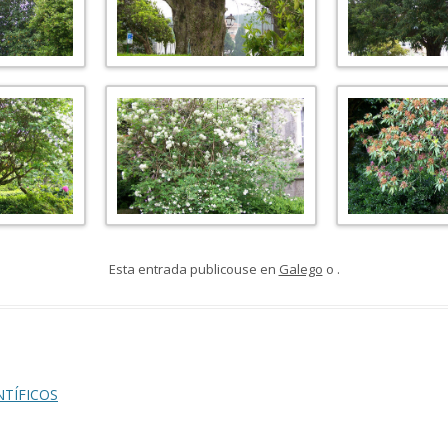
Esta entrada publicouse en
Galego
o
.
NTÍFICOS