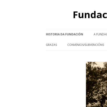
Fundac
HISTORIA DA FUNDACIÓN
A FUNDA
FERNANDO BLANCO DE LEMA
PA
GRAZAS
CONVENIOS/SUBVENCIÓNS
COLEXIOS
REDE DE PATROCINADOR@S
CONVENIOS/SUBVENCIÓNS 2
PROGRAMA
VIS
CONVENIOS/SUBVENCIÓNS 2
LABOR SOCIAL
CONVENIOS/SUBVENCIÓNS 2
COLECCIÓN ARTÍSTICA
CONVENIOS/SUBVENCIÓNS 2
GABINETES CIENTÍFICOS
CONVENIOS/SUBVENCIÓNS 2
XARDÍN BOTÁNICO