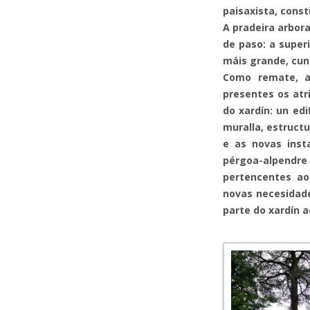
paisaxista, const
A pradeira arbor
de paso: a superi
máis grande, cunh
Como remate, ad
presentes os atr
do xardín: un ed
muralla, estructu
e as novas insta
pérgoa-alpendr
pertencentes ao 
novas necesidade
parte do xardín a