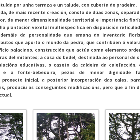
ituída por unha terraza e un talude, con cuberta de pradeira.
ada, de mais recente creación, consta de dúas zonas, separada
or, de menor dimensionalidade territorial e importancia floríst
a plantación vexetal multiespecífica en disposición reticulad
emáis da personalidade que emana do inventario florís
ibutos que aporta o mundo da pedra, que contribúen á valor
ificio palaciano, construcción que actúa coma elemento orden
ras delimitantes; a casa do bedel, destinada ao personal de se
lacións educativas, o caseto da caldeira da calefacción,
e e a fonte-bebedoiro, pezas de menor dignidade fab
proxecto inicial, a posterior incorporación das cales, par
s, produciu as conseguintes modificacións, pero que a fin 
ctual.