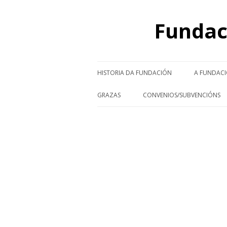
Fundac
HISTORIA DA FUNDACIÓN
A FUNDAC
FERNANDO BLANCO DE LEMA
PA
GRAZAS
CONVENIOS/SUBVENCIÓNS
COLEXIOS
REDE DE PATROCINADOR@S
CONVENIOS/SUBVENCIÓNS 2
PROGRAMA
VISI
CONVENIOS/SUBVENCIÓNS 2
LABOR SOCIAL
CONVENIOS/SUBVENCIÓNS 2
COLECCIÓN ARTÍSTICA
CONVENIOS/SUBVENCIÓNS 2
GABINETES CIENTÍFICOS
CONVENIOS/SUBVENCIÓNS 2
XARDÍN BOTÁNICO