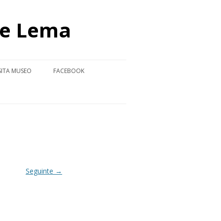
de Lema
SITA MUSEO
FACEBOOK
IOS ACADÉMICOS
ÍDEO-VISITA MUSEO
O BLANCO 2025-2026
RES
Seguinte →